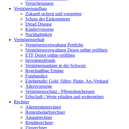
Versicherungen
Vermögensaufbau
Zukunft sichern und vorsorgen
Schutz des Einkommens
Dread Disease
Kindervorsorge
Nachhaltigkeit
Vermögenserhalt
Vermögensverwaltung Portfolio
Vermögensverwaltung Depot online eröffnen
ETF Depot online eröffnen
Investmentfonds
Vermögensanlage in der Schweiz
Regelmäßige Erträge
Fondspolice
Edelmetalle: Gold, Silber, Platin, An-/Verkauf
Altersvorsorge
Vermögensschutz - Pflegeabsicherung
Erbschaft / Werte erhalten und weitergeben
Rechner
Altersrentenrechner
Rentenbedarfsrechner
Ansparrechner
Renditerechner
Zinsrechner