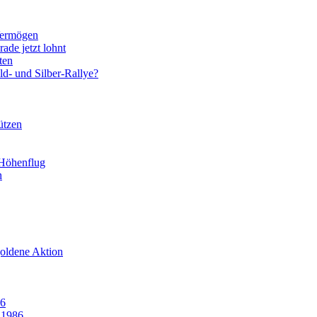
Vermögen
ade jetzt lohnt
ten
d- und Silber-Rallye?
ützen
 Höhenflug
n
goldene Aktion
86
 1986