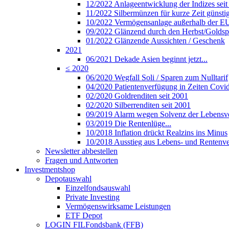
12/2022 Anlageentwicklung der Indizes seit
11/2022 Silbermünzen für kurze Zeit günsti
10/2022 Vermögensanlage außerhalb der E
09/2022 Glänzend durch den Herbst/Golds
01/2022 Glänzende Aussichten / Geschenk
2021
06/2021 Dekade Asien beginnt jetzt...
≤ 2020
06/2020 Wegfall Soli / Sparen zum Nulltarif
04/2020 Patientenverfügung in Zeiten Covi
02/2020 Goldrenditen seit 2001
02/2020 Silberrenditen seit 2001
09/2019 Alarm wegen Solvenz der Lebensve
03/2019 Die Rentenlüge...
10/2018 Inflation drückt Realzins ins Minus
10/2018 Ausstieg aus Lebens- und Rentenve
Newsletter abbestellen
Fragen und Antworten
Investmentshop
Depotauswahl
Einzelfondsauswahl
Private Investing
Vermögenswirksame Leistungen
ETF Depot
LOGIN FILFondsbank (FFB)