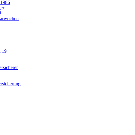
 1986
ger
U
parwochen
d 19
rsicherer
rsicherung