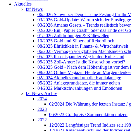
Aktuelles
fzf News
06/2026 Schweizer Depot – eine Festung für Ihr 
03/2026 Gold-Update: Warum sich der Einstieg ger
03/2026 Amaras Gesetz – Trends realistisch bewer
02/2026 Ein „Papier-Crash“ oder das Ende der Gol
01/2026 Zolldrohungen & Kältewellen
10/2025 Gold und Silber auf Rekordhoch
08/2025 Ehrlichkeit in Finanz- & Wirtschaftswelt
06/2025 Vermögen vor globalen Machtspielen sch
05/2025 Ihr entspannter Weg in den Ruhestand
05/2025 Zoll-Ärger: Ist die Krise schon vorbei?
03/2025 Gold - Nach dem Höhenflug ist vor dem
08/2024 Online Magazin Heute an Morgen denke
02/2024 Aktuelles rund um die Kapitalanlage
05/2022 Anlagegrundsätze, die immer gelten
04/2022 Marktschwankungen und Emotionen
fzf News-Archiv
2024
02/2024 Die Währung der letzten Instanz / 
2023
06/2023 Goldpreis / Sommeraktion nutzen
2022
12/2022 Langfristiger Trend Indizes seit 19
12/2022 Anlageentwicklung der Indizes seit