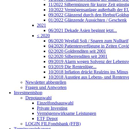
11/2022 Silbermünzen für kurze Zeit günsti
10/2022 Vermögensanlage außerhalb der E
09/2022 Glänzend durch den Herbst/Golds
01/2022 Glänzende Aussichten / Geschenk
2021
06/2021 Dekade Asien beginnt jetzt...
≤ 2020
06/2020 Wegfall Soli / Sparen zum Nulltarif
04/2020 Patientenverfügung in Zeiten Covi
02/2020 Goldrenditen seit 2001
02/2020 Silberrenditen seit 2001
09/2019 Alarm wegen Solvenz der Lebensve
03/2019 Die Rentenlüge...
10/2018 Inflation drückt Realzins ins Minus
10/2018 Ausstieg aus Lebens- und Rentenve
Newsletter abbestellen
Fragen und Antworten
Investmentshop
Depotauswahl
Einzelfondsauswahl
Private Investing
Vermögenswirksame Leistungen
ETF Depot
LOGIN FILFondsbank (FFB)
Terminvereinbarung