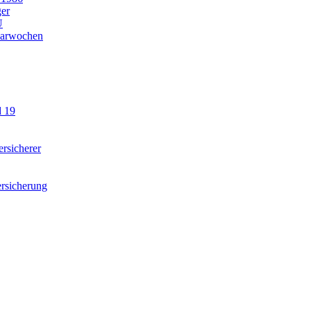
ger
U
parwochen
d 19
rsicherer
rsicherung