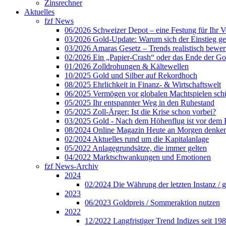
Zinsrechner
Aktuelles
fzf News
06/2026 Schweizer Depot – eine Festung für Ihr 
03/2026 Gold-Update: Warum sich der Einstieg ger
03/2026 Amaras Gesetz – Trends realistisch bewer
02/2026 Ein „Papier-Crash“ oder das Ende der Gol
01/2026 Zolldrohungen & Kältewellen
10/2025 Gold und Silber auf Rekordhoch
08/2025 Ehrlichkeit in Finanz- & Wirtschaftswelt
06/2025 Vermögen vor globalen Machtspielen sch
05/2025 Ihr entspannter Weg in den Ruhestand
05/2025 Zoll-Ärger: Ist die Krise schon vorbei?
03/2025 Gold - Nach dem Höhenflug ist vor dem
08/2024 Online Magazin Heute an Morgen denke
02/2024 Aktuelles rund um die Kapitalanlage
05/2022 Anlagegrundsätze, die immer gelten
04/2022 Marktschwankungen und Emotionen
fzf News-Archiv
2024
02/2024 Die Währung der letzten Instanz / 
2023
06/2023 Goldpreis / Sommeraktion nutzen
2022
12/2022 Langfristiger Trend Indizes seit 19