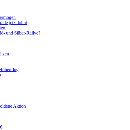
Vermögen
ade jetzt lohnt
ten
d- und Silber-Rallye?
ützen
 Höhenflug
n
goldene Aktion
86