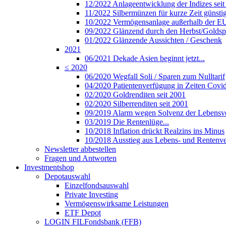
12/2022 Anlageentwicklung der Indizes seit
11/2022 Silbermünzen für kurze Zeit günsti
10/2022 Vermögensanlage außerhalb der E
09/2022 Glänzend durch den Herbst/Golds
01/2022 Glänzende Aussichten / Geschenk
2021
06/2021 Dekade Asien beginnt jetzt...
≤ 2020
06/2020 Wegfall Soli / Sparen zum Nulltarif
04/2020 Patientenverfügung in Zeiten Covi
02/2020 Goldrenditen seit 2001
02/2020 Silberrenditen seit 2001
09/2019 Alarm wegen Solvenz der Lebensve
03/2019 Die Rentenlüge...
10/2018 Inflation drückt Realzins ins Minus
10/2018 Ausstieg aus Lebens- und Rentenve
Newsletter abbestellen
Fragen und Antworten
Investmentshop
Depotauswahl
Einzelfondsauswahl
Private Investing
Vermögenswirksame Leistungen
ETF Depot
LOGIN FILFondsbank (FFB)