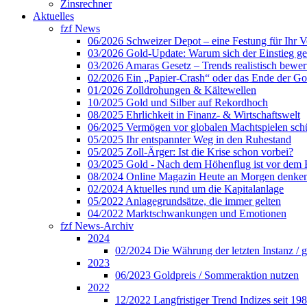
Zinsrechner
Aktuelles
fzf News
06/2026 Schweizer Depot – eine Festung für Ihr 
03/2026 Gold-Update: Warum sich der Einstieg ger
03/2026 Amaras Gesetz – Trends realistisch bewer
02/2026 Ein „Papier-Crash“ oder das Ende der Gol
01/2026 Zolldrohungen & Kältewellen
10/2025 Gold und Silber auf Rekordhoch
08/2025 Ehrlichkeit in Finanz- & Wirtschaftswelt
06/2025 Vermögen vor globalen Machtspielen sch
05/2025 Ihr entspannter Weg in den Ruhestand
05/2025 Zoll-Ärger: Ist die Krise schon vorbei?
03/2025 Gold - Nach dem Höhenflug ist vor dem
08/2024 Online Magazin Heute an Morgen denke
02/2024 Aktuelles rund um die Kapitalanlage
05/2022 Anlagegrundsätze, die immer gelten
04/2022 Marktschwankungen und Emotionen
fzf News-Archiv
2024
02/2024 Die Währung der letzten Instanz / 
2023
06/2023 Goldpreis / Sommeraktion nutzen
2022
12/2022 Langfristiger Trend Indizes seit 19