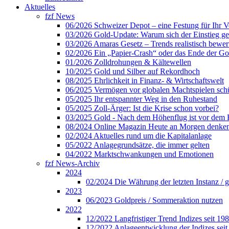
Aktuelles
fzf News
06/2026 Schweizer Depot – eine Festung für Ihr 
03/2026 Gold-Update: Warum sich der Einstieg ger
03/2026 Amaras Gesetz – Trends realistisch bewer
02/2026 Ein „Papier-Crash“ oder das Ende der Gol
01/2026 Zolldrohungen & Kältewellen
10/2025 Gold und Silber auf Rekordhoch
08/2025 Ehrlichkeit in Finanz- & Wirtschaftswelt
06/2025 Vermögen vor globalen Machtspielen sch
05/2025 Ihr entspannter Weg in den Ruhestand
05/2025 Zoll-Ärger: Ist die Krise schon vorbei?
03/2025 Gold - Nach dem Höhenflug ist vor dem
08/2024 Online Magazin Heute an Morgen denke
02/2024 Aktuelles rund um die Kapitalanlage
05/2022 Anlagegrundsätze, die immer gelten
04/2022 Marktschwankungen und Emotionen
fzf News-Archiv
2024
02/2024 Die Währung der letzten Instanz / 
2023
06/2023 Goldpreis / Sommeraktion nutzen
2022
12/2022 Langfristiger Trend Indizes seit 19
12/2022 Anlageentwicklung der Indizes seit