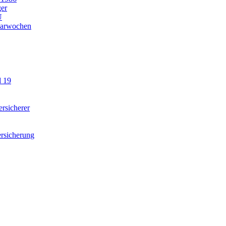
ger
U
parwochen
d 19
rsicherer
rsicherung