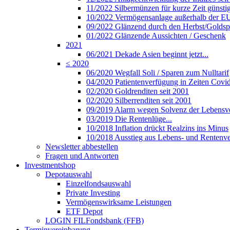
11/2022 Silbermünzen für kurze Zeit günsti
10/2022 Vermögensanlage außerhalb der E
09/2022 Glänzend durch den Herbst/Golds
01/2022 Glänzende Aussichten / Geschenk
2021
06/2021 Dekade Asien beginnt jetzt...
≤ 2020
06/2020 Wegfall Soli / Sparen zum Nulltarif
04/2020 Patientenverfügung in Zeiten Covi
02/2020 Goldrenditen seit 2001
02/2020 Silberrenditen seit 2001
09/2019 Alarm wegen Solvenz der Lebensve
03/2019 Die Rentenlüge...
10/2018 Inflation drückt Realzins ins Minus
10/2018 Ausstieg aus Lebens- und Rentenve
Newsletter abbestellen
Fragen und Antworten
Investmentshop
Depotauswahl
Einzelfondsauswahl
Private Investing
Vermögenswirksame Leistungen
ETF Depot
LOGIN FILFondsbank (FFB)
Terminvereinbarung