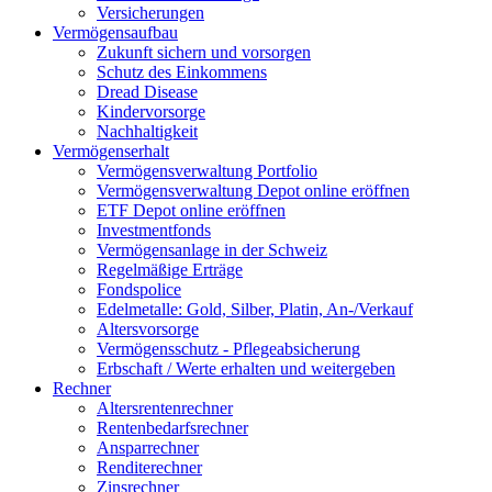
Versicherungen
Vermögensaufbau
Zukunft sichern und vorsorgen
Schutz des Einkommens
Dread Disease
Kindervorsorge
Nachhaltigkeit
Vermögenserhalt
Vermögensverwaltung Portfolio
Vermögensverwaltung Depot online eröffnen
ETF Depot online eröffnen
Investmentfonds
Vermögensanlage in der Schweiz
Regelmäßige Erträge
Fondspolice
Edelmetalle: Gold, Silber, Platin, An-/Verkauf
Altersvorsorge
Vermögensschutz - Pflegeabsicherung
Erbschaft / Werte erhalten und weitergeben
Rechner
Altersrentenrechner
Rentenbedarfsrechner
Ansparrechner
Renditerechner
Zinsrechner