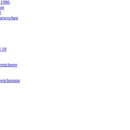
 1986
ger
U
parwochen
d 19
rsicherer
rsicherung