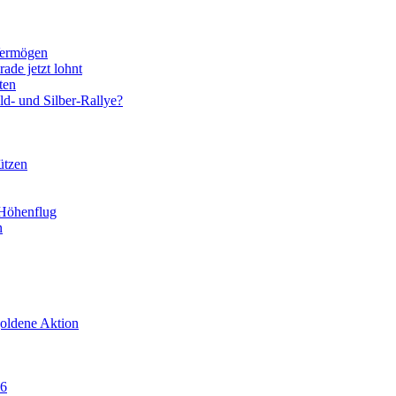
Vermögen
ade jetzt lohnt
ten
d- und Silber-Rallye?
ützen
 Höhenflug
n
goldene Aktion
86