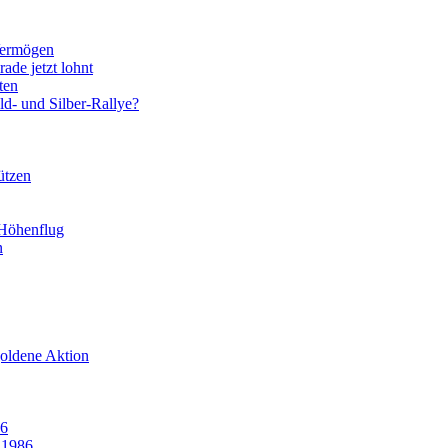
Vermögen
ade jetzt lohnt
ten
d- und Silber-Rallye?
ützen
 Höhenflug
n
goldene Aktion
86
 1986